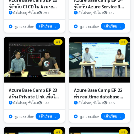
รู้จักกับ CI CD ใน Azure
รู้จักกับ Azure Service Bus
DevOps Services
ยังไม่ระบุ ชั่วโมง
251
เป็น messaging service
ยังไม่ระบุ ชั่วโมง
132
ตัวช่วยจัดการเขียนแอพ
เข้าเรียน →
เข้าเรียน →
ดูรายละเอียด
ดูรายละเอียด
ฟรี
ฟรี
Azure Base Camp EP 23
Azure Base Camp EP 22
สร้าง Private Link เพื่อใช้
ทำ realtime database
intranet ผ่าน private
ยังไม่ระบุ ชั่วโมง
133
query และการทำ data
ยังไม่ระบุ ชั่วโมง
136
routing
masking ด้วย Synapse
ตอนที่ 3 3
เข้าเรียน →
เข้าเรียน →
ดูรายละเอียด
ดูรายละเอียด
ฟรี
ฟรี